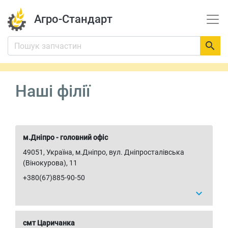
Агро-Стандарт

Наші філії
м.Дніпро - головний офіс
49051, Україна, м.Дніпро, вул. Дніпросталівська
(Вінокурова), 11
+380(67)885-90-50
expand_more
смт Царичанка