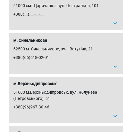
51000 смт Царичанка, вул. Центральна, 101
+380(__)___-__-__
expand_more
м. Синельникове
52500 м. Синельникове, вул. Ватутіна, 21
+380(66)618-02-01
expand_more
м.Верхньодніпровськ
51600 м.Верхньодніпровськ, вул. Яблунева
(Петровського), 61
+380(96)967-30-46
expand_more