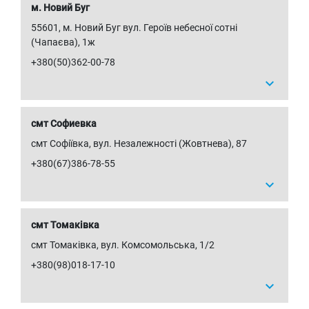
м. Новий Буг
55601, м. Новий Буг вул. Героїв небесної сотні
(Чапаєва), 1ж
+380(50)362-00-78
expand_more
смт Софиевка
смт Софіївка, вул. Незалежності (Жовтнева), 87
+380(67)386-78-55
expand_more
смт Томаківка
смт Томаківка, вул. Комсомольська, 1/2
+380(98)018-17-10
expand_more