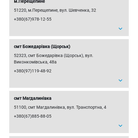
м.Перещепине
51220, м.Перещепине, вул. Шевченка, 32
+380(67)978-12-55
expand_more
смт Божедарівка (Щорськ)
52323, смт Божедарівка (Щорськ), вул.
Виконкомівська, 48а
+380(97)119-48-92
expand_more
смт Магдалинівка
51100, смт Магдалинівка, вул. Транспортна, 4
+380(67)885-88-05
expand_more