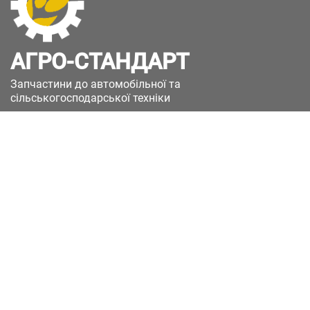
АГРО-СТАНДАРТ
Запчастини до автомобільної та
сільськогосподарської техніки
49051, Україна, м.Дніпро, вул. Дніпросталівська
(Вінокурова), 11
+380(67)885-90-50
+380(50)658-85-90
zakaz@a-st.com.ua
Час роботи магазину:
Пн - Пт.
з 8:00 до 17:00
Сб - Нд
Вихідний
Час роботи підтримки:
Пн - Пт:
з 8:00 до 17:00
Сб - Нд:
Вихідний