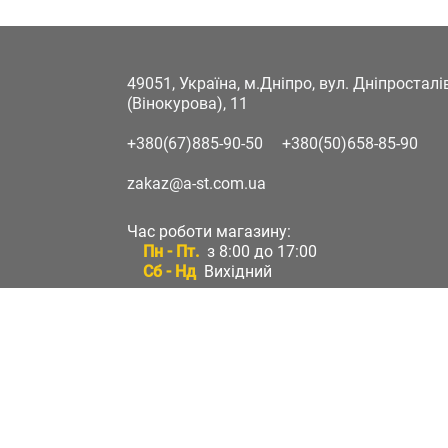
49051, Україна, м.Дніпро, вул. Дніпростал
(Вінокурова), 11
+380(67)885-90-50
+380(50)658-85-90
zakaz@a-st.com.ua
Час роботи магазину:
Пн - Пт.
з 8:00 до 17:00
Сб - Нд
Вихідний
Час роботи підтримки:
Пн - Пт:
з 8:00 до 17:00
Сб - Нд:
Вихідний
Зворотній зв'язок