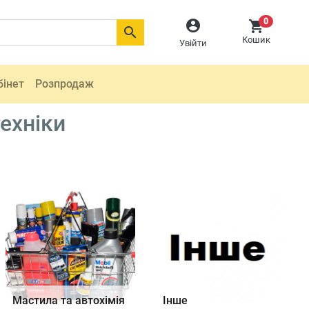
0



Кошик
Увійти
бінет
Розпродаж
ехніки
Мастила та автохімія
Інше