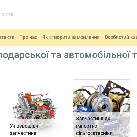
нтакти
Про нас
Як створити замовлення
Особистий ка
одарської та автомобільної т
Запчастини до
Універсальні
імпортної
запчастини
сільгосптехніки