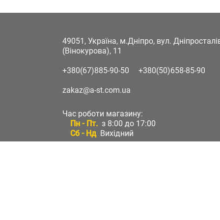
49051, Україна, м.Дніпро, вул. Дніпростал
(Вінокурова), 11
+380(67)885-90-50
+380(50)658-85-90
zakaz@a-st.com.ua
Час роботи магазину:
Пн - Пт.
з 8:00 до 17:00
Сб - Нд
Вихідний
Час роботи підтримки:
Пн - Пт:
з 8:00 до 17:00
Сб - Нд:
Вихідний
Зворотній зв'язок