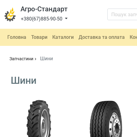
Агро-Стандарт
+380(67)885-90-50
Головна
Товари
Каталоги
Доставка та оплата
Ко
Шини
Запчастини
chevron_right
Шини