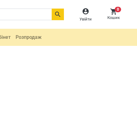
0



Кошик
Увійти
бінет
Розпродаж