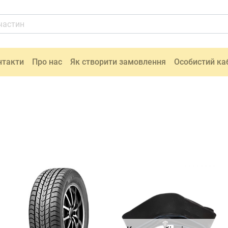
нтакти
Про нас
Як створити замовлення
Особистий ка