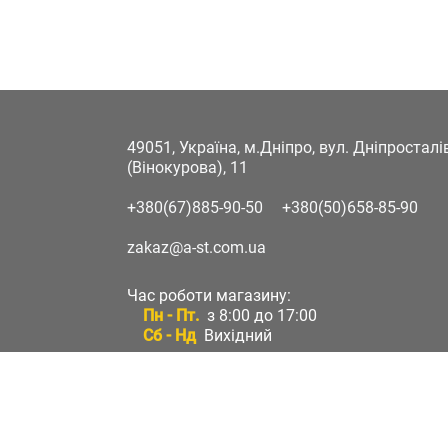
49051, Україна, м.Дніпро, вул. Дніпростал
(Вінокурова), 11
+380(67)885-90-50
+380(50)658-85-90
zakaz@a-st.com.ua
Час роботи магазину:
Пн - Пт.
з 8:00 до 17:00
Сб - Нд
Вихідний
Час роботи підтримки:
Пн - Пт:
з 8:00 до 17:00
Сб - Нд:
Вихідний
Зворотній зв'язок