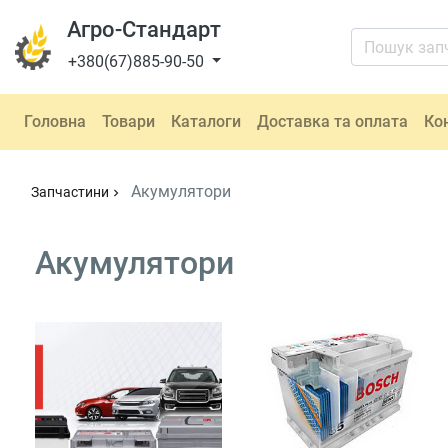
Агро-Стандарт
+380(67)885-90-50
Головна
Товари
Каталоги
Доставка та оплата
Ко
Акумулятори
Запчастини
chevron_right
Акумулятори