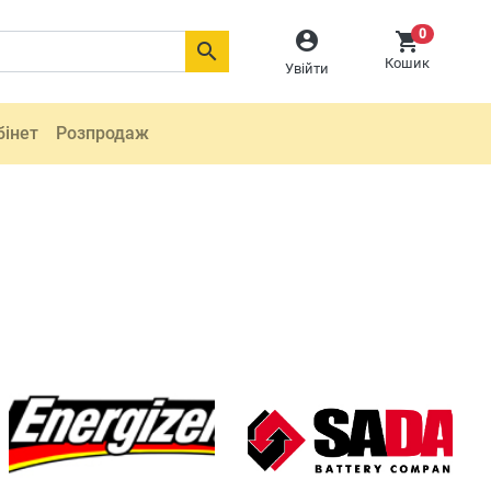
0



Кошик
Увійти
бінет
Розпродаж