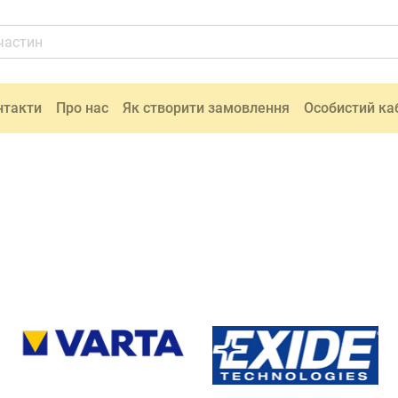
нтакти
Про нас
Як створити замовлення
Особистий ка