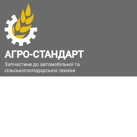
АГРО-СТАНДАРТ
Запчастини до автомобільної та
сільськогосподарської техніки
49051, Україна, м.Дніпро, вул. Дніпросталівська
(Вінокурова), 11
+380(67)885-90-50
+380(50)658-85-90
zakaz@a-st.com.ua
Час роботи магазину:
Пн - Пт.
з 8:00 до 17:00