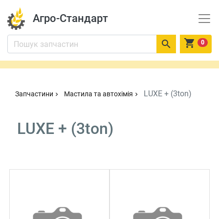
Агро-Стандарт


0
LUXE + (3ton)
Запчастини
Мастила та автохімія
chevron_right
chevron_right
LUXE + (3ton)