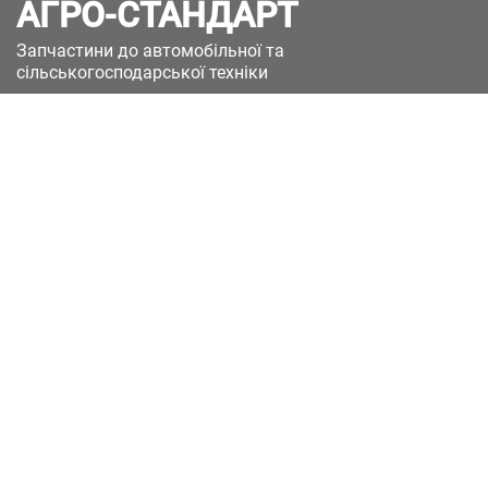
АГРО-СТАНДАРТ
Запчастини до автомобільної та
сільськогосподарської техніки
49051, Україна, м.Дніпро, вул. Дніпросталівська
(Вінокурова), 11
+380(67)885-90-50
+380(50)658-85-90
zakaz@a-st.com.ua
Час роботи магазину:
Пн - Пт.
з 8:00 до 17:00
Сб - Нд
Вихідний
Час роботи підтримки:
Пн - Пт:
з 8:00 до 17:00
Сб - Нд:
Вихідний
Зворотній зв'язок
Каталоги
(current)
Доставка та оплата