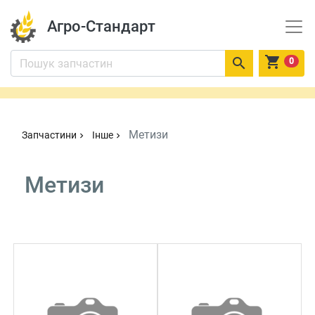
Агро-Стандарт


0
Метизи
Запчастини
Інше
chevron_right
chevron_right
Метизи