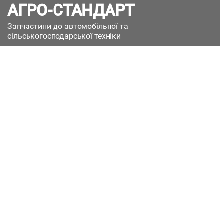
АГРО-СТАНДАРТ
Запчастини до автомобільної та
сільськогосподарської техніки
49051, Україна, м.Дніпро, вул. Дніпросталівська
(Вінокурова), 11
+380(67)885-90-50
+380(50)658-85-90
zakaz@a-st.com.ua
Час роботи магазину:
Пн - Пт.
з 8:00 до 17:00
Сб - Нд
Вихідний
Час роботи підтримки:
Пн - Пт:
з 8:00 до 17:00
Сб - Нд:
Вихідний
Зворотній зв'язок
Каталоги
(current)