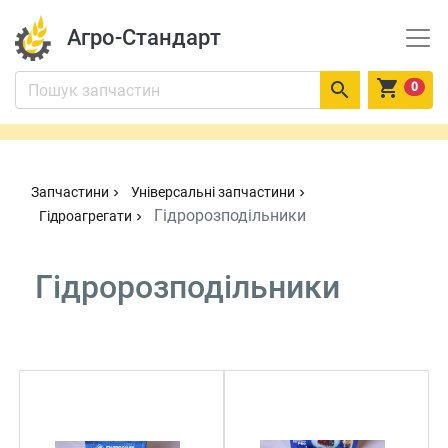
Агро-Стандарт


0
Запчастини
Універсальні запчастини
chevron_right
chevron_right
Гідророзподільники
Гідроагрегати
chevron_right
Гідророзподільники