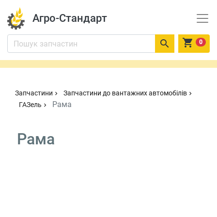
Агро-Стандарт


0
Запчастини
Запчастини до вантажних автомобілів
chevron_right
chevron_right
Рама
ГАЗель
chevron_right
Рама