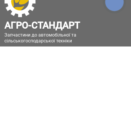
КНОПКА
ЗВ'ЯЗКУ
АГРО-СТАНДАРТ
Запчастини до автомобільної та
сільськогосподарської техніки
49051, Україна, м.Дніпро, вул. Дніпросталівська
(Вінокурова), 11
+380(67)885-90-50
+380(50)658-85-90
zakaz@a-st.com.ua
Час роботи магазину:
Пн - Пт.
з 8:00 до 17:00
Сб - Нд
Вихідний
Час роботи підтримки:
Пн - Пт:
з 8:00 до 17:00
Сб - Нд:
Вихідний