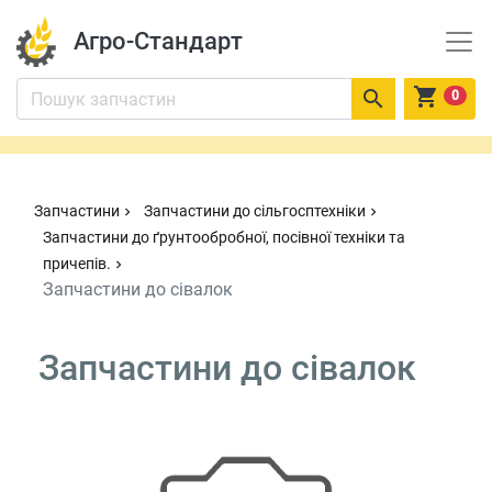
Агро-Стандарт


0
Запчастини
Запчастини до сільгосптехніки
chevron_right
chevron_right
Запчастини до ґрунтообробної, посівної техніки та
причепів.
chevron_right
Запчастини до сівалок
Запчастини до сівалок