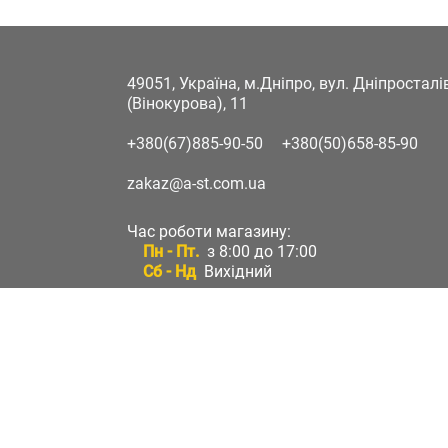
49051, Україна, м.Дніпро, вул. Дніпростал
(Вінокурова), 11
+380(67)885-90-50
+380(50)658-85-90
zakaz@a-st.com.ua
Час роботи магазину:
Пн - Пт.
з 8:00 до 17:00
Сб - Нд
Вихідний
Час роботи підтримки:
Пн - Пт:
з 8:00 до 17:00
Сб - Нд:
Вихідний
Зворотній зв'язок