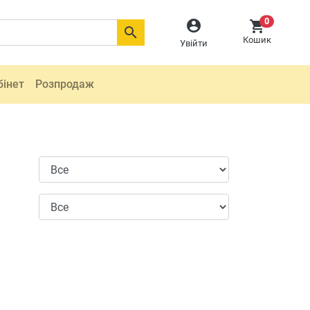
0



Кошик
Увійти
бінет
Розпродаж