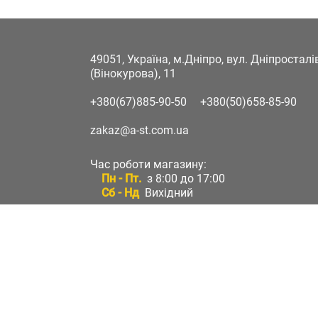
49051, Україна, м.Дніпро, вул. Дніпростал
(Вінокурова), 11
+380(67)885-90-50
+380(50)658-85-90
zakaz@a-st.com.ua
Час роботи магазину:
Пн - Пт.
з 8:00 до 17:00
Сб - Нд
Вихідний
Час роботи підтримки:
Пн - Пт:
з 8:00 до 17:00
Сб - Нд:
Вихідний
Зворотній зв'язок