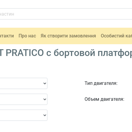
нтакти
Про нас
Як створити замовлення
Особистий ка
T PRATICO c бортовой платфо
Тип двигателя:
Объем двигателя: