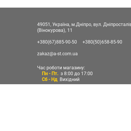
49051, Україна, м.Дніпро, вул. Дніпростал
(Вінокурова), 11
+380(67)885-90-50
+380(50)658-85-90
zakaz@a-st.com.ua
Час роботи магазину:
Пн - Пт.
з 8:00 до 17:00
Сб - Нд
Вихідний
Час роботи підтримки:
Пн - Пт:
з 8:00 до 17:00
Сб - Нд:
Вихідний
Зворотній зв'язок