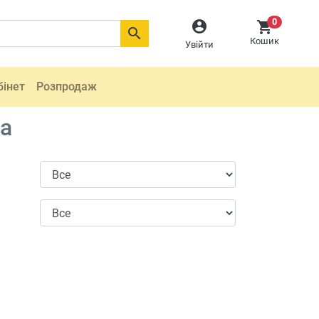
0



Кошик
Увійти
бінет
Розпродаж
да