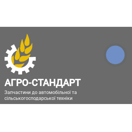
КНОПКА
ЗВ'ЯЗКУ
АГРО-СТАНДАРТ
Запчастини до автомобільної та
сільськогосподарської техніки
49051, Україна, м.Дніпро, вул. Дніпросталівська
(Вінокурова), 11
+380(67)885-90-50
+380(50)658-85-90