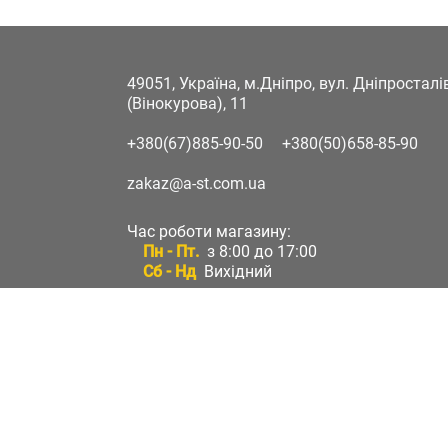
49051, Україна, м.Дніпро, вул. Дніпростал
(Вінокурова), 11
+380(67)885-90-50
+380(50)658-85-90
zakaz@a-st.com.ua
Час роботи магазину:
Пн - Пт.
з 8:00 до 17:00
Сб - Нд
Вихідний
Час роботи підтримки:
Пн - Пт:
з 8:00 до 17:00
Сб - Нд:
Вихідний
Зворотній зв'язок