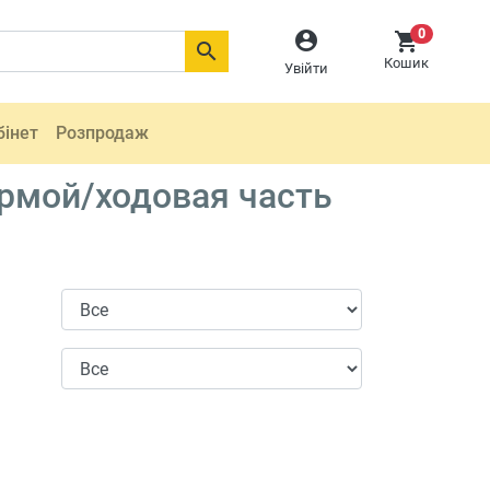
0



Кошик
Увійти
бінет
Розпродаж
рмой/ходовая часть