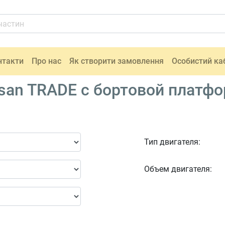
нтакти
Про нас
Як створити замовлення
Особистий ка
san TRADE c бортовой платфо
Тип двигателя:
Объем двигателя: