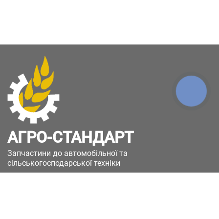
КНОПКА
ЗВ'ЯЗКУ
АГРО-СТАНДАРТ
Запчастини до автомобільної та
сільськогосподарської техніки
49051, Україна, м.Дніпро, вул. Дніпросталівська
(Вінокурова), 11
+380(67)885-90-50
+380(50)658-85-90