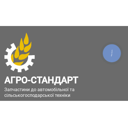
КНОПКА
ЗВ'ЯЗКУ
АГРО-СТАНДАРТ
Запчастини до автомобільної та
сільськогосподарської техніки
49051, Україна, м.Дніпро, вул. Дніпросталівська
(Вінокурова), 11
+380(67)885-90-50
+380(50)658-85-90