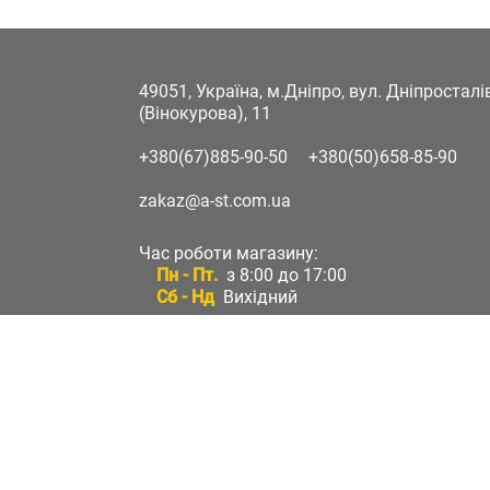
49051, Україна, м.Дніпро, вул. Дніпростал
(Вінокурова), 11
+380(67)885-90-50
+380(50)658-85-90
zakaz@a-st.com.ua
Час роботи магазину:
Пн - Пт.
з 8:00 до 17:00
Сб - Нд
Вихідний
Час роботи підтримки:
Пн - Пт:
з 8:00 до 17:00
Сб - Нд:
Вихідний
Зворотній зв'язок