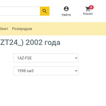
0



Кошик
Увійти
бінет
Розпродаж
ZT24_) 2002 года