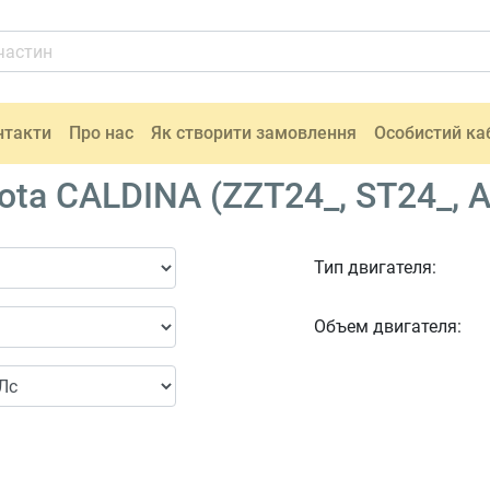
нтакти
Про нас
Як створити замовлення
Особистий ка
ta CALDINA (ZZT24_, ST24_, A
Тип двигателя:
Объем двигателя: