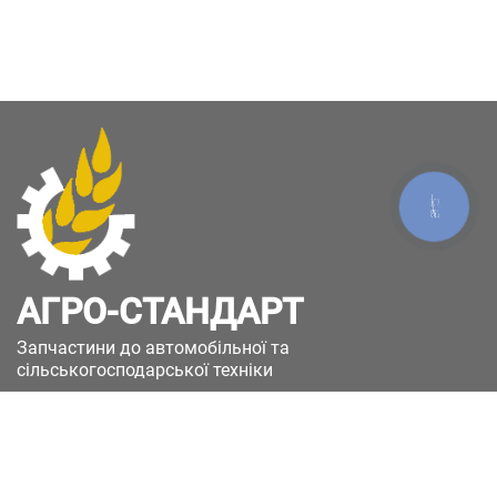
КНОПКА
ЗВ'ЯЗКУ
АГРО-СТАНДАРТ
Запчастини до автомобільної та
сільськогосподарської техніки
49051, Україна, м.Дніпро, вул. Дніпросталівська
(Вінокурова), 11
+380(67)885-90-50
+380(50)658-85-90