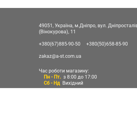
49051, Україна, м.Дніпро, вул. Дніпростал
(Вінокурова), 11
+380(67)885-90-50
+380(50)658-85-90
zakaz@a-st.com.ua
Час роботи магазину:
Пн - Пт.
з 8:00 до 17:00
Сб - Нд
Вихідний
Час роботи підтримки:
Пн - Пт:
з 8:00 до 17:00
Сб - Нд:
Вихідний
Зворотній зв'язок