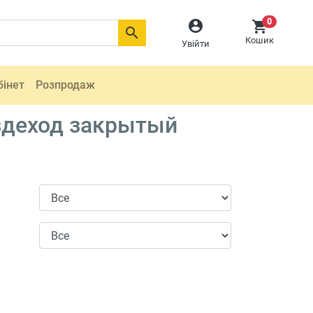
0



Кошик
Увійти
бінет
Розпродаж
здеход закрытый