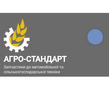
КНОПКА
ЗВ'ЯЗКУ
АГРО-СТАНДАРТ
Запчастини до автомобільної та
сільськогосподарської техніки
49051, Україна, м.Дніпро, вул. Дніпросталівська
(Вінокурова), 11
+380(67)885-90-50
+380(50)658-85-90
zakaz@a-st.com.ua