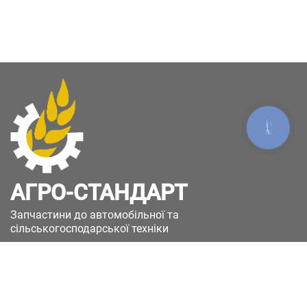
КНОПКА
ЗВ'ЯЗКУ
АГРО-СТАНДАРТ
Запчастини до автомобільної та
сільськогосподарської техніки
49051, Україна, м.Дніпро, вул. Дніпросталівська
(Вінокурова), 11
+380(67)885-90-50
+380(50)658-85-90