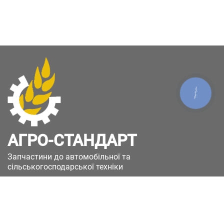
КНОПКА
ЗВ'ЯЗКУ
АГРО-СТАНДАРТ
Запчастини до автомобільної та
сільськогосподарської техніки
49051, Україна, м.Дніпро, вул. Дніпросталівська
(Вінокурова), 11
+380(67)885-90-50
+380(50)658-85-90