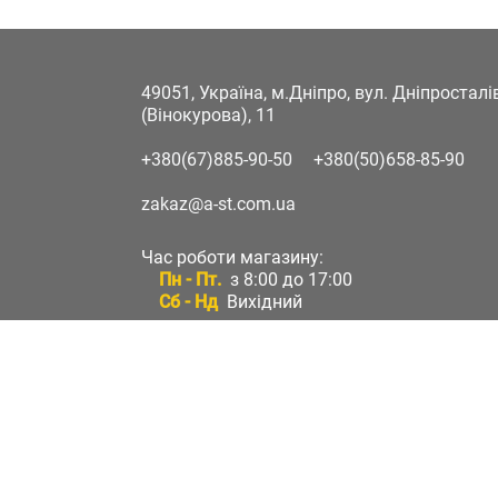
49051, Україна, м.Дніпро, вул. Дніпростал
(Вінокурова), 11
+380(67)885-90-50
+380(50)658-85-90
zakaz@a-st.com.ua
Час роботи магазину:
Пн - Пт.
з 8:00 до 17:00
Сб - Нд
Вихідний
Час роботи підтримки:
Пн - Пт:
з 8:00 до 17:00
Сб - Нд:
Вихідний
Зворотній зв'язок