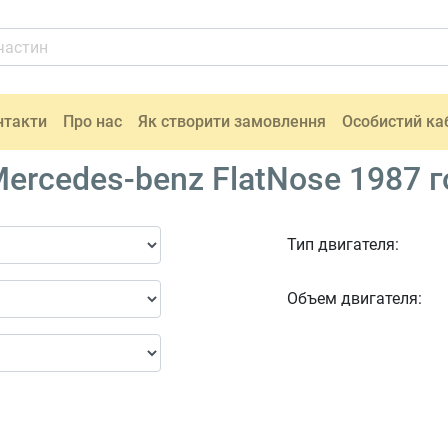
нтакти
Про нас
Як створити замовлення
Особистий ка
rcedes-benz FlatNose 1987 г
Тип двигателя:
Объем двигателя: