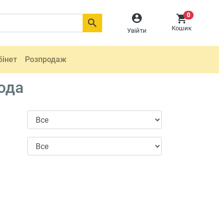
0



Кошик
Увійти
бінет
Розпродаж
ода