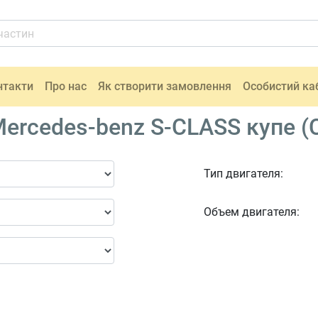
нтакти
Про нас
Як створити замовлення
Особистий ка
rcedes-benz S-CLASS купе (C
Тип двигателя:
Объем двигателя: