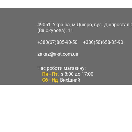
49051, Україна, м.Дніпро, вул. Дніпростал
(Вінокурова), 11
+380(67)885-90-50
+380(50)658-85-90
zakaz@a-st.com.ua
Час роботи магазину:
Пн - Пт.
з 8:00 до 17:00
Сб - Нд
Вихідний
Час роботи підтримки:
Пн - Пт:
з 8:00 до 17:00
Сб - Нд:
Вихідний
Зворотній зв'язок