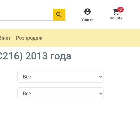
0



Кошик
Увійти
бінет
Розпродаж
216) 2013 года