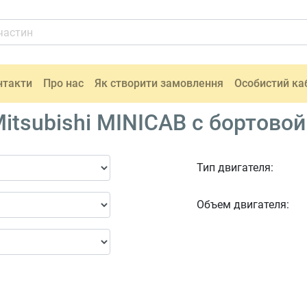
нтакти
Про нас
Як створити замовлення
Особистий ка
itsubishi MINICAB c бортово
Тип двигателя:
Объем двигателя: