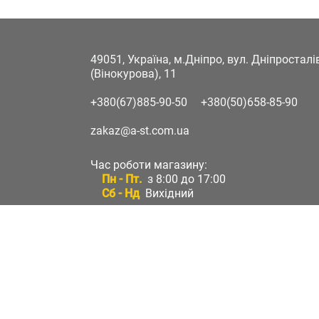
49051, Україна, м.Дніпро, вул. Дніпростал
(Вінокурова), 11
+380(67)885-90-50
+380(50)658-85-90
zakaz@a-st.com.ua
Час роботи магазину:
Пн - Пт.
з 8:00 до 17:00
Сб - Нд
Вихідний
Час роботи підтримки:
Пн - Пт:
з 8:00 до 17:00
Сб - Нд:
Вихідний
Зворотній зв'язок