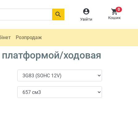
0



Кошик
Увійти
бінет
Розпродаж
й платформой/ходовая