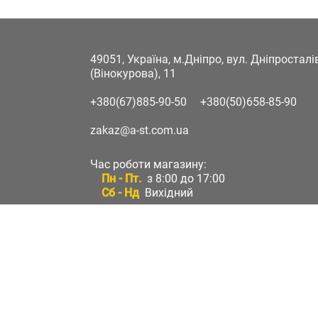
49051, Україна, м.Дніпро, вул. Дніпростал
(Вінокурова), 11
+380(67)885-90-50
+380(50)658-85-90
zakaz@a-st.com.ua
Час роботи магазину:
Пн - Пт.
з 8:00 до 17:00
Сб - Нд
Вихідний
Час роботи підтримки:
Пн - Пт:
з 8:00 до 17:00
Сб - Нд:
Вихідний
Зворотній зв'язок