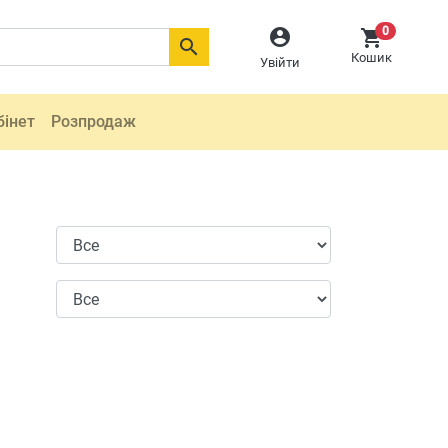
0



Кошик
Увійти
бінет
Розпродаж