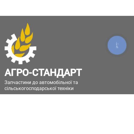
КНОПКА
ЗВ'ЯЗКУ
АГРО-СТАНДАРТ
Запчастини до автомобільної та
сільськогосподарської техніки
49051, Україна, м.Дніпро, вул. Дніпросталівська
(Вінокурова), 11
+380(67)885-90-50
+380(50)658-85-90
zakaz@a-st.com.ua