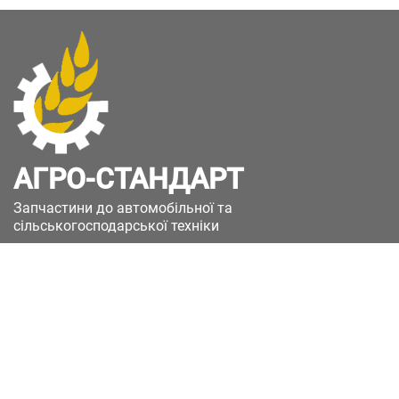
АГРО-СТАНДАРТ
Запчастини до автомобільної та
сільськогосподарської техніки
49051, Україна, м.Дніпро, вул. Дніпросталівська
(Вінокурова), 11
+380(67)885-90-50
+380(50)658-85-90
zakaz@a-st.com.ua
Час роботи магазину: