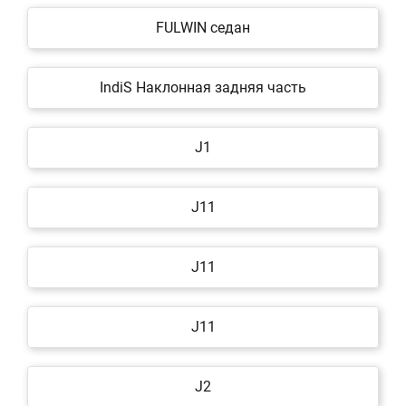
FULWIN седан
IndiS Наклонная задняя часть
J1
J11
J11
J11
J2