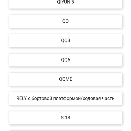
QIYUN 5
QQ
QQ3
QQ6
QQME
RELY c бортовой платформой/ходовая часть
S-18