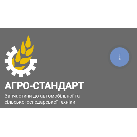
КНОПКА
ЗВ'ЯЗКУ
АГРО-СТАНДАРТ
Запчастини до автомобільної та
сільськогосподарської техніки
49051, Україна, м.Дніпро, вул. Дніпросталівська
(Вінокурова), 11
+380(67)885-90-50
+380(50)658-85-90