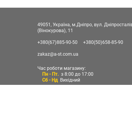
49051, Україна, м.Дніпро, вул. Дніпростал
(Вінокурова), 11
+380(67)885-90-50
+380(50)658-85-90
zakaz@a-st.com.ua
Час роботи магазину:
Пн - Пт.
з 8:00 до 17:00
Сб - Нд
Вихідний
Час роботи підтримки:
Пн - Пт:
з 8:00 до 17:00
Сб - Нд:
Вихідний
Зворотній зв'язок