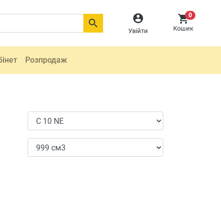
0



Кошик
Увійти
бінет
Розпродаж