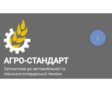
КНОПКА
ЗВ'ЯЗКУ
АГРО-СТАНДАРТ
Запчастини до автомобільної та
сільськогосподарської техніки
49051, Україна, м.Дніпро, вул. Дніпросталівська
(Вінокурова), 11
+380(67)885-90-50
+380(50)658-85-90
zakaz@a-st.com.ua