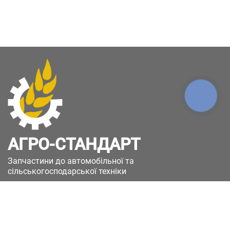
КНОПКА
ЗВ'ЯЗКУ
АГРО-СТАНДАРТ
Запчастини до автомобільної та
сільськогосподарської техніки
49051, Україна, м.Дніпро, вул. Дніпросталівська
(Вінокурова), 11
+380(67)885-90-50
+380(50)658-85-90