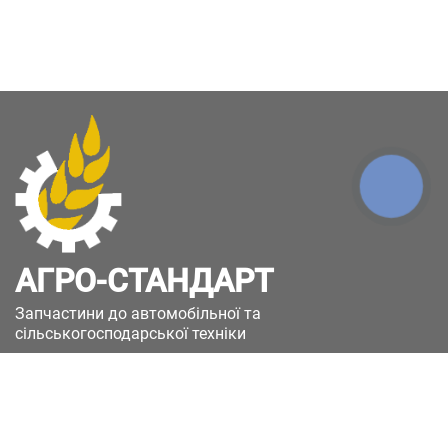
КНОПКА
ЗВ'ЯЗКУ
АГРО-СТАНДАРТ
Запчастини до автомобільної та
сільськогосподарської техніки
49051, Україна, м.Дніпро, вул. Дніпросталівська
(Вінокурова), 11
+380(67)885-90-50
+380(50)658-85-90