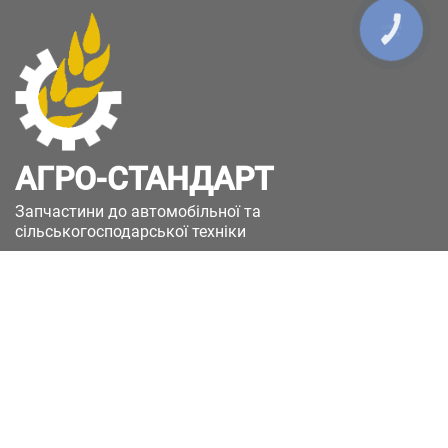
КНОПКА
ЗВ'ЯЗКУ
АГРО-СТАНДАРТ
Запчастини до автомобільної та
сільськогосподарської техніки
49051, Україна, м.Дніпро, вул. Дніпросталівська
(Вінокурова), 11
+380(67)885-90-50
+380(50)658-85-90
zakaz@a-st.com.ua
Час роботи магазину:
Пн - Пт.
з 8:00 до 17:00