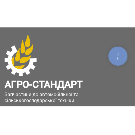
КНОПКА
ЗВ'ЯЗКУ
АГРО-СТАНДАРТ
Запчастини до автомобільної та
сільськогосподарської техніки
49051, Україна, м.Дніпро, вул. Дніпросталівська
(Вінокурова), 11
+380(67)885-90-50
+380(50)658-85-90