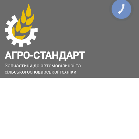
КНОПКА
ЗВ'ЯЗКУ
АГРО-СТАНДАРТ
Запчастини до автомобільної та
сільськогосподарської техніки
49051, Україна, м.Дніпро, вул. Дніпросталівська
(Вінокурова), 11
+380(67)885-90-50
+380(50)658-85-90
zakaz@a-st.com.ua
Час роботи магазину:
Пн - Пт.
з 8:00 до 17:00