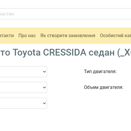
нтакти
Про нас
Як створити замовлення
Особистий ка
о Toyota CRESSIDA седан (_X
Тип двигателя:
Объем двигателя: