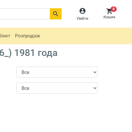
0



Кошик
Увійти
бінет
Розпродаж
6_) 1981 года