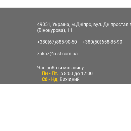
49051, Україна, м.Дніпро, вул. Дніпростал
(Вінокурова), 11
+380(67)885-90-50
+380(50)658-85-90
zakaz@a-st.com.ua
Час роботи магазину:
Пн - Пт.
з 8:00 до 17:00
Сб - Нд
Вихідний
Час роботи підтримки:
Пн - Пт:
з 8:00 до 17:00
Сб - Нд:
Вихідний
Зворотній зв'язок