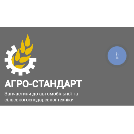
КНОПКА
ЗВ'ЯЗКУ
АГРО-СТАНДАРТ
Запчастини до автомобільної та
сільськогосподарської техніки
49051, Україна, м.Дніпро, вул. Дніпросталівська
(Вінокурова), 11
+380(67)885-90-50
+380(50)658-85-90