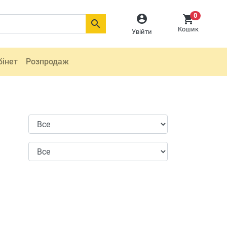
0



Кошик
Увійти
бінет
Розпродаж