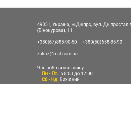
49051, Україна, м.Дніпро, вул. Дніпростал
(Вінокурова), 11
+380(67)885-90-50
+380(50)658-85-90
zakaz@a-st.com.ua
Час роботи магазину:
Пн - Пт.
з 8:00 до 17:00
Сб - Нд
Вихідний
Час роботи підтримки:
Пн - Пт:
з 8:00 до 17:00
Сб - Нд:
Вихідний
Зворотній зв'язок