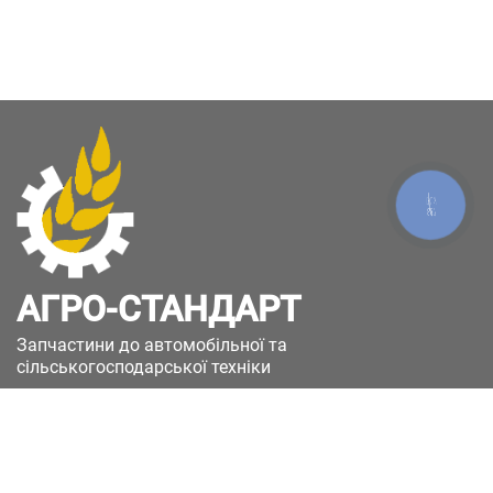
КНОПКА
ЗВ'ЯЗКУ
АГРО-СТАНДАРТ
Запчастини до автомобільної та
сільськогосподарської техніки
49051, Україна, м.Дніпро, вул. Дніпросталівська
(Вінокурова), 11
+380(67)885-90-50
+380(50)658-85-90