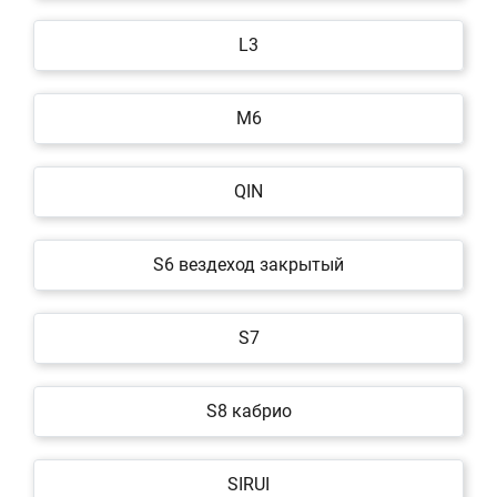
L3
M6
QIN
S6 вездеход закрытый
S7
S8 кабрио
SIRUI