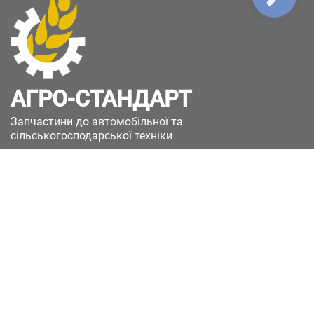
АГРО-СТАНДАРТ
Запчастини до автомобільної та
сільськогосподарської техніки
49051, Україна, м.Дніпро, вул. Дніпросталівська
(Вінокурова), 11
+380(67)885-90-50
+380(50)658-85-90
zakaz@a-st.com.ua
Час роботи магазину:
Пн - Пт.
з 8:00 до 17:00
Сб - Нд
Вихідний
Час роботи підтримки: