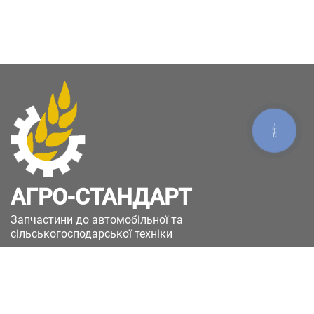
КНОПКА
ЗВ'ЯЗКУ
АГРО-СТАНДАРТ
Запчастини до автомобільної та
сільськогосподарської техніки
49051, Україна, м.Дніпро, вул. Дніпросталівська
(Вінокурова), 11
+380(67)885-90-50
+380(50)658-85-90