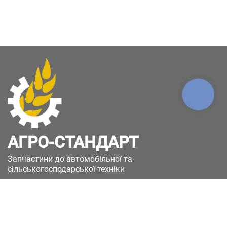
КНОПКА
ЗВ'ЯЗКУ
АГРО-СТАНДАРТ
Запчастини до автомобільної та
сільськогосподарської техніки
49051, Україна, м.Дніпро, вул. Дніпросталівська
(Вінокурова), 11
+380(67)885-90-50
+380(50)658-85-90