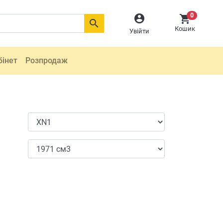
0



Кошик
Увійти
бінет
Розпродаж