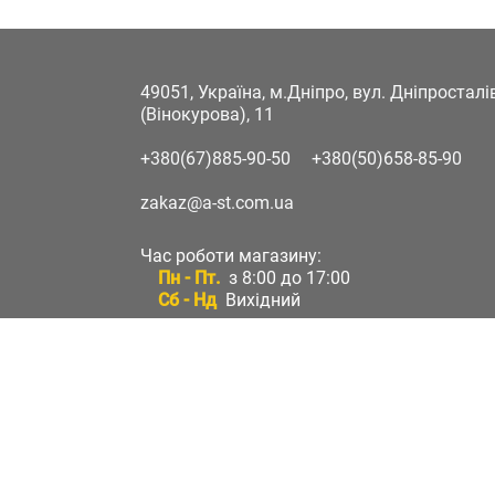
49051, Україна, м.Дніпро, вул. Дніпростал
(Вінокурова), 11
+380(67)885-90-50
+380(50)658-85-90
zakaz@a-st.com.ua
Час роботи магазину:
Пн - Пт.
з 8:00 до 17:00
Сб - Нд
Вихідний
Час роботи підтримки:
Пн - Пт:
з 8:00 до 17:00
Сб - Нд:
Вихідний
Зворотній зв'язок