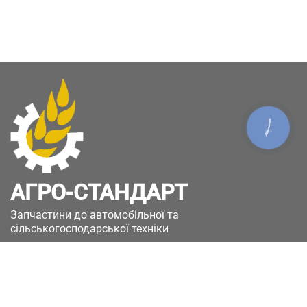
КНОПКА
ЗВ'ЯЗКУ
АГРО-СТАНДАРТ
Запчастини до автомобільної та
сільськогосподарської техніки
49051, Україна, м.Дніпро, вул. Дніпросталівська
(Вінокурова), 11
+380(67)885-90-50
+380(50)658-85-90