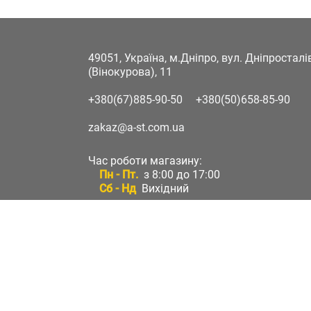
49051, Україна, м.Дніпро, вул. Дніпростал
(Вінокурова), 11
+380(67)885-90-50
+380(50)658-85-90
zakaz@a-st.com.ua
Час роботи магазину:
Пн - Пт.
з 8:00 до 17:00
Сб - Нд
Вихідний
Час роботи підтримки:
Пн - Пт:
з 8:00 до 17:00
Сб - Нд:
Вихідний
Зворотній зв'язок