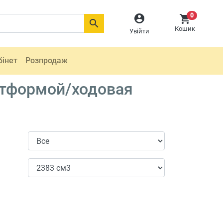
0



Кошик
Увійти
бінет
Розпродаж
атформой/ходовая