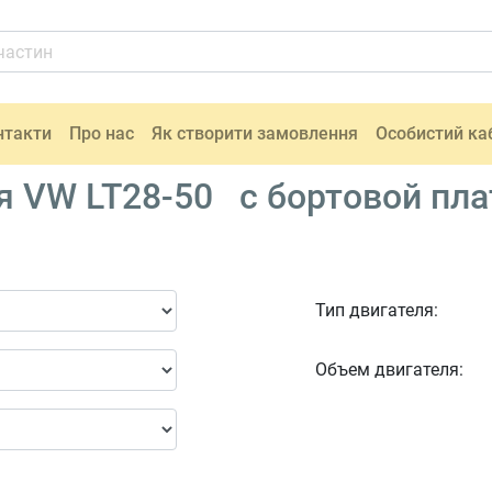
нтакти
Про нас
Як створити замовлення
Особистий ка
я VW LT28-50 c бортовой пл
Тип двигателя:
Объем двигателя: