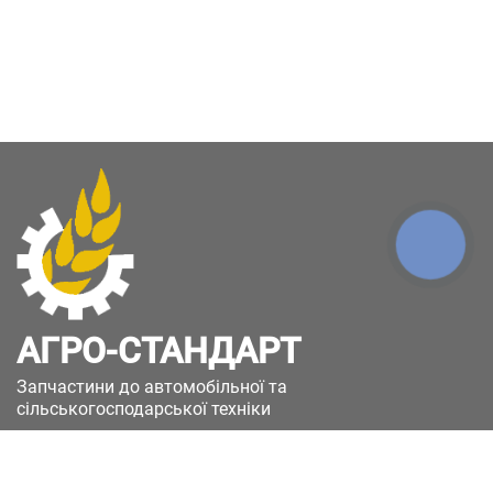
КНОПКА
ЗВ'ЯЗКУ
АГРО-СТАНДАРТ
Запчастини до автомобільної та
сільськогосподарської техніки
49051, Україна, м.Дніпро, вул. Дніпросталівська
(Вінокурова), 11