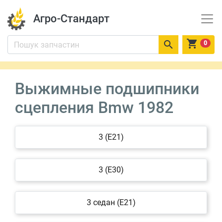
Агро-Стандарт


0
Выжимные подшипники
сцепления Bmw 1982
3 (E21)
3 (E30)
3 седан (E21)