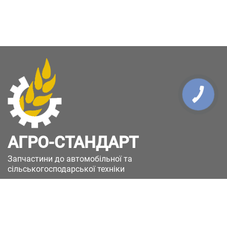
КНОПКА
ЗВ'ЯЗКУ
АГРО-СТАНДАРТ
Запчастини до автомобільної та
сільськогосподарської техніки
49051, Україна, м.Дніпро, вул. Дніпросталівська
(Вінокурова), 11
+380(67)885-90-50
+380(50)658-85-90