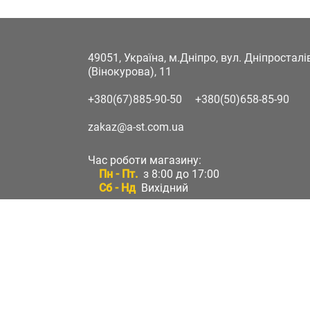
49051, Україна, м.Дніпро, вул. Дніпростал
(Вінокурова), 11
+380(67)885-90-50
+380(50)658-85-90
zakaz@a-st.com.ua
Час роботи магазину:
Пн - Пт.
з 8:00 до 17:00
Сб - Нд
Вихідний
Час роботи підтримки:
Пн - Пт:
з 8:00 до 17:00
Сб - Нд:
Вихідний
Зворотній зв'язок