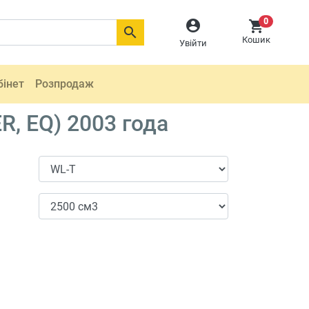
0



Кошик
Увійти
бінет
Розпродаж
, EQ) 2003 года