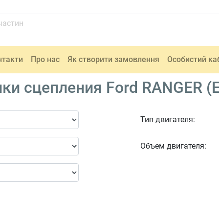
нтакти
Про нас
Як створити замовлення
Особистий ка
 сцепления Ford RANGER (ER
Тип двигателя:
Объем двигателя: